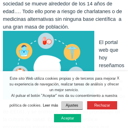
sociedad se mueve alrededor de los 14 años de
edad…. Todo ello pone a riesgo de charlatanes o de
medicinas alternativas sin ninguna base científica
a
una gran masa de población.
El portal
web que
hoy
reseñamos
, en el
X
Este sito Web utiliza cookies propias y de terceros para mejorar
seno de la
su experiencia de navegación, realizar tareas de análisis y ofrecer
Academia
un mejor servicio.
Al pulsar el botón "Aceptar" nos da su consentimiento a nuestra
nacional de
Medicina
política de cookies.
Leer más
Ajustes
Rechazar
de EEUU, y se enmarca dentro de su promoción de
Aceptar
la cultura de salud. En el siguiente enlace
encontraréis interesantes artículos y libros que