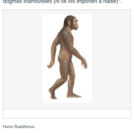
dogmas inamovibles (ni se los imponen a nadie)”.
Homo Rudolfensis