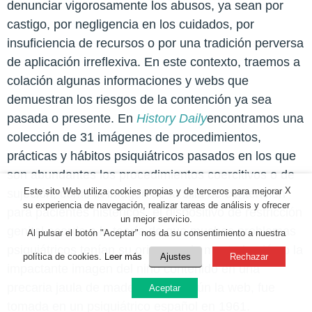
denunciar vigorosamente los abusos, ya sean por
castigo, por negligencia en los cuidados, por
insuficiencia de recursos o por una tradición perversa
de aplicación irreflexiva. En este contexto, traemos a
colación algunas informaciones y webs que
demuestran los riesgos de la contención ya sea
pasada o presente. En
History Daily
encontramos una
colección de 31 imágenes de procedimientos,
prácticas y hábitos psiquiátricos pasados en los que
son abundantes los procedimientos coercitivos o de
X
Este sito Web utiliza cookies propias y de terceros para mejorar
sujeción, como la imagen de la silla de contención
su experiencia de navegación, realizar tareas de análisis y ofrecer
para pacientes histéricos, el dispositivo de restricción
un mejor servicio.
genital acorde a la teoría de que muchos problemas
Al pulsar el botón "Aceptar" nos da su consentimiento a nuestra
psiquiátricos tenían su origen en la masturbación o la
política de cookies.
Leer más
Ajustes
Rechazar
impactante imagen del niño contenido en una
precaria jaula de madera que, según la web, fue
Aceptar
tomada en un psiquiátrico español en 1961.