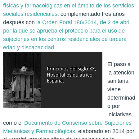
físicas y farmacológicas en el ámbito de los servicios
sociales residenciales
, complementado tres años
después con
la Orden Foral 186/2014, de 2 de abril
por la que se aprueba el protocolo para el uso de
sujeciones en los centros residenciales de tercera
edad y discapacidad
.
El paso a
la atención
sanitaria
viene
determinad
o por
iniciativas
como el
Documento de Consenso sobre Sujeciones
Mecánicas y Farmacológicas
, elaborado en 2014 por