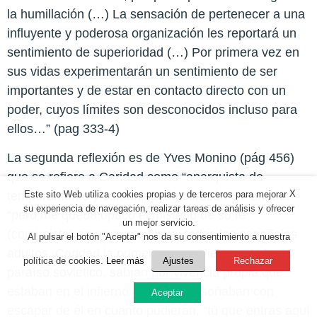
la humillación (…) La sensación de pertenecer a una
influyente y poderosa organización les reportará un
sentimiento de superioridad (…) Por primera vez en
sus vidas experimentarán un sentimiento de ser
importantes y de estar en contacto directo con un
poder, cuyos límites son desconocidos incluso para
ellos…” (pag 333-4)
La segunda reflexión es de Yves Monino (pág 456)
que se refiere a Caridad como “anarquista de
X
Este sito Web utiliza cookies propias y de terceros para mejorar
temperamento y comunista de corazón”. Y añade:
su experiencia de navegación, realizar tareas de análisis y ofrecer
“pero me queda opaco el misterio de su fe
un mejor servicio.
(comunista) en un punto clave: todos los españoles
Al pulsar el botón "Aceptar" nos da su consentimiento a nuestra
adultos, Caridad la primera, que vivieron en el
política de cookies.
Leer más
Ajustes
Rechazar
paraíso soviético, sabían por vivencia propia que
estaban en el infierno de Dante, y soñaban con
Aceptar
escapar de él en cuanto pudieran, “tú que entras aquí