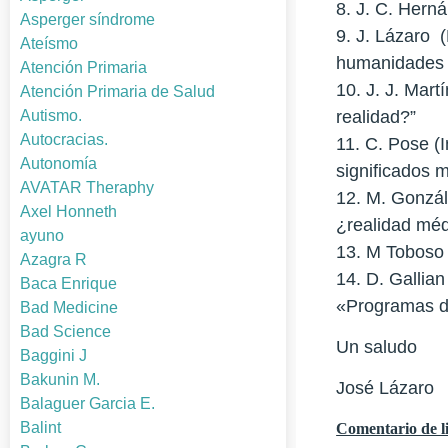
8. J. C. Hern
Asperger síndrome
9. J. Lázaro (
Ateísmo
humanidades e
Atención Primaria
10. J. J. Mar
Atención Primaria de Salud
realidad?”
Autismo.
Autocracias.
11. C. Pose (
Autonomía
significados 
AVATAR Theraphy
12. M. Gonzál
Axel Honneth
¿realidad méd
ayuno
13. M Toboso 
Azagra R
14. D. Gallian
Baca Enrique
«Programas de
Bad Medicine
Bad Science
Un saludo
Baggini J
Bakunin M.
José Lázaro
Balaguer Garcia E.
Balint
Comentario de li