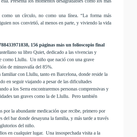
en ella. Presenta los momentos desagradables como los más
po como un círculo, no como una línea. “La forma más
lguien nos convirtió, al menos en parte, y viviendo la vida
8433971838, 156 páginas más un folioscopio final
castellano su libro Quiet, dedicado a las vivencias y
iere como Llullu. Un niño que nació con una grave
ación de minusvalía del 85%.
 familiar con Llullu, tanto en Barcelona, donde reside la
do en seguir viajando a pesar de las dificultades
ñando a los Serra encontraremos personas comprensivas y
cidades tan graves como la de Llullu. Pero también
das por la abundante medicación que recibe, primero por
 del bar donde desayuna la familia, y más tarde a través
glutorios del niño.
dios en cualquier lugar. Una insospechada visita a la