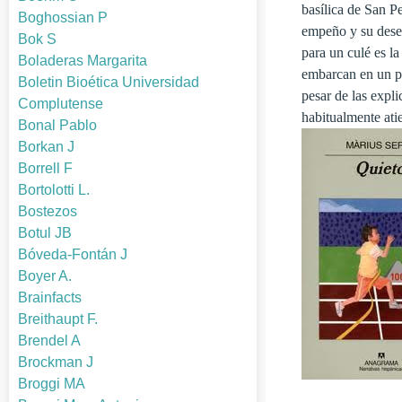
basílica de San Pe
Boghossian P
empeño y su deses
Bok S
para un culé es la
Boladeras Margarita
embarcan en un pe
Boletin Bioética Universidad
pesar de las expli
Complutense
habitualmente ati
Bonal Pablo
Borkan J
Borrell F
Bortolotti L.
Bostezos
Botul JB
Bóveda-Fontán J
Boyer A.
Brainfacts
Breithaupt F.
Brendel A
Brockman J
Broggi MA