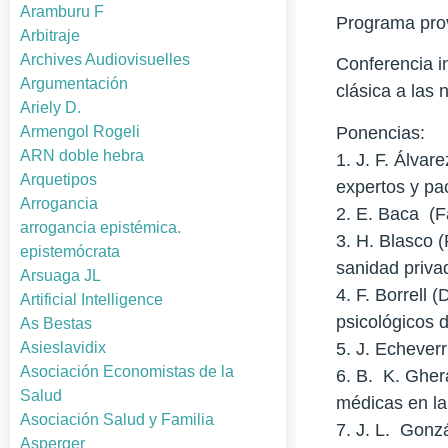
Aramburu F
Programa provi
Arbitraje
Archives Audiovisuelles
Conferencia i
Argumentación
clásica a las 
Ariely D.
Ponencias:
Armengol Rogeli
ARN doble hebra
1. J. F. Álvar
Arquetipos
expertos y pa
Arrogancia
2. E. Baca (F
arrogancia epistémica.
3. H. Blasco 
epistemócrata
sanidad privad
Arsuaga JL
4. F. Borrell
Artificial Intelligence
psicológicos d
As Bestas
5. J. Echever
Asieslavidix
Asociación Economistas de la
6. B. K. Gher
Salud
médicas en la
Asociación Salud y Familia
7. J. L. Gonz
Asperger