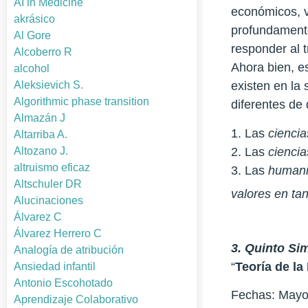
AI in Medicine
económicos, v
akrásico
profundamente
Al Gore
responder al 
Alcoberro R
Ahora bien, e
alcohol
Aleksievich S.
existen en la
Algorithmic phase transition
diferentes de 
Almazán J
1. Las
ciencia
Altarriba A.
2. Las
ciencia
Altozano J.
altruismo eficaz
3. Las
human
Altschuler DR
valores en tan
Alucinaciones
Álvarez C
Álvarez Herrero C
3. Quinto Sim
Analogía de atribución
“
Teoría de la
Ansiedad infantil
Antonio Escohotado
Fechas: Mayo 
Aprendizaje Colaborativo