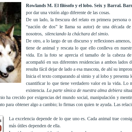
Rowlands M. El filósofo y el lobo. Seix y Barral. Ba
por dar una visión algo diferente de las cosas.
De un lado, la frescura del relato en primera persona 
“nación de dos” le llama su autor) de una década de
nosotros,
silenciando la cháchara del simio
.
De otro, a lo largo de un discurso y reflexiones amenos, 
tiene de animal y rescata lo que ello conlleva en nuest
vida. En la foto se aprecia el tamaño de la cabeza de
acompañó en sus diferentes residencias a ambos lados de
resulta fácil dejar de lado a esa mascota, de ahí su impr
Inicia el texto comparando al simio y al lobo y presenta 
cuantificar lo que tiene verdadero valor en la vida. Lo
existencia.
La parte símica de nuestra alma debiera situar
mio ha crecido por exigencias del mundo social, manipulación y mentira
ato para obtener algo a cambio; lo firmas con quien te ayuda. Las relaci
La excelencia depende de lo que uno es. Cada animal trae consig
más útiles dependen de ella.