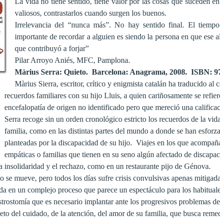
La vida no tiene sentido, tiene valor por las cosas que suceden 
valiosos, contrastarlos cuando surgen los buenos.
Irrelevancia del “nunca más”. No hay sentido final. El tiem
importante de recordar a alguien es siendo la persona en que ese a
que contribuyó a forjar”
Pilar Arroyo Aniés, MFC, Pamplona.
Màrius Serra: Quieto. Barcelona: Anagrama, 2008. ISBN: 978
Màrius Sierra, escritor, crítico y enigmista catalán ha traducido al 
recuerdos familiares con su hijo Lluis, a quien cariñosamente se ref
encefalopatía de origen no identificado pero que mereció una calific
Serra recoge sin un orden cronológico estricto los recuerdos de la vida
familia, como en las distintas partes del mundo a donde se han esforza
planteadas por la discapacidad de su hijo. Viajes en los que acompa
empáticas o familias que tienen en su seno algún afectado de discapa
 insolidaridad y el rechazo, como en un restaurante pijo de Génova.
no se mueve, pero todos los días sufre crisis convulsivas apenas mitiga
da en un complejo proceso que parece un espectáculo para los habituales
strostomía que es necesario implantar ante los progresivos problemas de
jeto del cuidado, de la atención, del amor de su familia, que busca reme