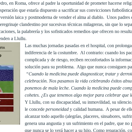
dro, en Roma, ofrece al padre la oportunidad de prometer hacerse religio
peración que estaría dispuesto a sacrificar sus convicciones futbolísti
 versión laica y postmoderna de vender el alma al diablo. Unos padres qu
regrinaje clandestino por sucesivas técnicas milagreras, sin que lo sepa
caciones, la palabrería y los sofisticados remedios que ofrecen no resul
enden a Llullu.
Las muchas jornadas pasadas en el hospital, con prolongad
indiferencia de la costumbre. Al contrario: cuando los pa
complicada y de riesgo, reciben reconfortados la informac
solución para su problema. Algo que nunca consiguen para 
“Cuando la medicina puede diagnosticar, tratar y derrot
celebración. Nos pasamos la vida celebrando éxitos absu
ponemos de mala leche. Cuando la medicina puede compren
cohetes. ¿Es que tenemos algo mejor para celebrar que l
Y Llullu, con su discapacidad, su inmovilidad, su silenci
le concede
personeidad
y calidad humana. A pesar de ello
alcanzar todo aquello (alegrías, placeres, sinsabores, sufr
genera una angustia y un sufrimiento en el padre, que no pu
que nunca se lo verá hacer a su hijo. Como reparación, c