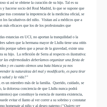
so si así se obtiene la curación de su hijo. Tal es su
cas y hacerse socio del Real Madrid, lo que se supone que
e tras constatar la impotencia de la medicina oficial, se
n los facultativos del niño. Visitan así a médicos que a
tan más eficaces que los de los profesionales que
as estancias en UCI, no aportan la tranquilidad o la
dres saben que la hermana mayor de Llullu tiene una otitis
ión porque saben que a pesar de la gravedad, existe una
su hijo. La reflexión de Serra al respecto es ilustrativa:
ar las enfermedades deberíamos organizar una fiesta de
rdos y en cuanto olemos una bata blanca ya nos
der la naturaleza del mal y modificarlo, es para tirar
a salud y la vida?”
o, es un miembro más de la familia. Querido, cuidado, se
, la dolorosa conciencia de que Llullu nunca podrá
imientos) que constituye la esencia de nuestra existencia,
ede evitar el llanto al ver correr a su sobrino y constatar
omo homenaje al niño y al deseo paterno (
“Quiero ver