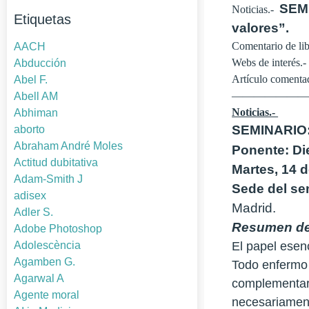
SEMI
Noticias.-
Etiquetas
valores”.
Comentario de li
AACH
Webs de interés.-
Abducción
Artículo coment
Abel F.
——————
Abell AM
Noticias.-
Abhiman
SEMINARIO: 
aborto
Abraham André Moles
Ponente: Di
Actitud dubitativa
Martes, 14 d
Adam-Smith J
Sede del se
adisex
Madrid.
Adler S.
Resumen del
Adobe Photoshop
Adolescència
El papel esen
Agamben G.
Todo enfermo 
Agarwal A
complementari
Agente moral
necesariament