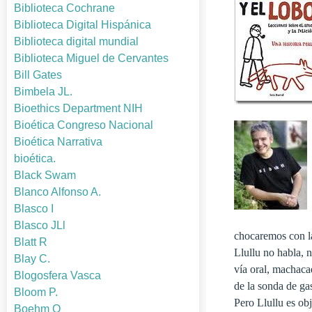
Biblioteca Cochrane
Biblioteca Digital Hispánica
Biblioteca digital mundial
Biblioteca Miguel de Cervantes
Bill Gates
Bimbela JL.
Bioethics Department NIH
Bioética Congreso Nacional
Bioética Narrativa
bioética.
Black Swam
Blanco Alfonso A.
Blasco I
Blasco JLl
chocaremos con la
Blatt R
Llullu no habla, 
Blay C.
vía oral, machaca
Blogosfera Vasca
de la sonda de ga
Bloom P.
Pero Llullu es ob
Boehm O