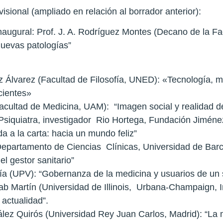
sional (ampliado en relación al borrador anterior):
naugural: Prof. J. A. Rodríguez Montes (Decano de la F
nuevas patologías”
ez Álvarez (Facultad de Filosofía, UNED): «Tecnología, me
cientes»
acultad de Medicina, UAM): “Imagen social y realidad de
(Psiquiatra, investigador Rio Hortega, Fundación Jiménez
a a la carta: hacia un mundo feliz”
 (Departamento de Ciencias Clínicas, Universidad de Bar
el gestor sanitario”
ría (UPV): “Gobernanza de la medicina y usuarios de un 
ab Martín (Universidad de Illinois, Urbana-Champaign, In
 actualidad”.
ález Quirós (Universidad Rey Juan Carlos, Madrid): “La 