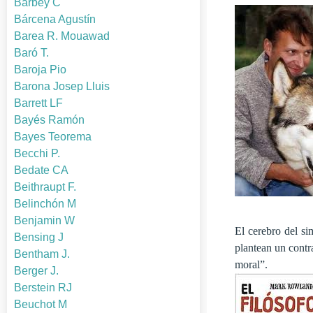
Barbey C
Bárcena Agustín
Barea R. Mouawad
Baró T.
Baroja Pio
Barona Josep Lluis
Barrett LF
Bayés Ramón
Bayes Teorema
Becchi P.
Bedate CA
Beithraupt F.
Belinchón M
Benjamin W
El cerebro del si
Bensing J
plantean un contr
Bentham J.
moral”.
Berger J.
Berstein RJ
Beuchot M