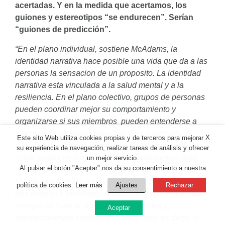
acertadas. Y en la medida que acertamos, los
guiones y estereotipos “se endurecen”. Serían
“guiones de predicción”.
“En el plano individual, sostiene McAdams, la
identidad narrativa hace posible una vida que da a las
personas la sensacion de un proposito. La identidad
narrativa esta vinculada a la salud mental y a la
resiliencia. En el plano colectivo, grupos de personas
pueden coordinar mejor su comportamiento y
organizarse si sus miembros pueden entenderse a
traves de la identidad narrativa. En consecuencia,
X
Este sito Web utiliza cookies propias y de terceros para mejorar
cabe suponer que la capacidad de supervivencia de
su experiencia de navegación, realizar tareas de análisis y ofrecer
estos grupos es mayor a la larga. Destacamos aqui
un mejor servicio.
Al pulsar el botón "Aceptar" nos da su consentimiento a nuestra
que, según McAdams, la identidad narrativa sigue
siendo una historia o una narracion y no da lugar a
política de cookies.
Leer más
Ajustes
Rechazar
una imagen o instauracion firme de un yo. Por lo tanto,
siempre se trata de integrarlos elementos y
Aceptar
acontecimientos sustanciales de la vida; es decir, lo