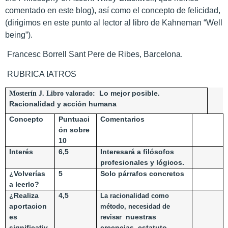
comentado en este blog), así como el concepto de felicidad,
(dirigimos en este punto al lector al libro de Kahneman “Well
being”).
Francesc Borrell Sant Pere de Ribes, Barcelona.
RUBRICA IATROS
Mosterín J. Libro valorado:
Lo mejor posible.
Racionalidad y acción humana
Concepto
Puntuaci
Comentarios
ón sobre
10
Interés
6,5
Interesará a filósofos
profesionales y lógicos.
¿Volverías
5
Solo párrafos concretos
a leerlo?
¿Realiza
4,5
La racionalidad como
aportacion
método, necesidad de
es
nuestras
revisar
significativ
creencias, estatuto