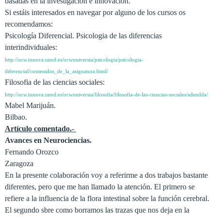
basadas en la investigación e innovación.
Si estáis interesados en navegar por alguno de los cursos os
recomendamos:
Psicología Diferencial. Psicologia de las diferencias
interindividuales:
http://ocw.innova.uned.es/ocwuniversia/psicologia/psicologia-
diferencial/contenidos_de_la_asignatura.html/
Filosofia de las ciencias sociales:
http://ocw.innova.uned.es/ocwuniversia/filosofia/filosofia-de-las-ciencias-sociales/adendda/
Mabel Marijuán.
Bilbao.
Artículo comentado.-
Avances en Neurociencias.
Fernando Orozco
Zaragoza
En la presente colaboración voy a referirme a dos trabajos bastante
diferentes, pero que me han llamado la atención. El primero se
refiere a la influencia de la flora intestinal sobre la función cerebral.
El segundo sbre como borramos las trazas que nos deja en la