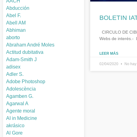
AACH
Abducción
Abel F.
BOLETIN IA
Abell AM
Abhiman
CIRCULO DE CIBERL
aborto
Webs de interés.- 
Abraham André Moles
Actitud dubitativa
LEER MÁS
Adam-Smith J
02/04/2020
No hay 
adisex
Adler S.
Adobe Photoshop
Adolescència
Agamben G.
Agarwal A
Agente moral
AI in Medicine
akrásico
Al Gore