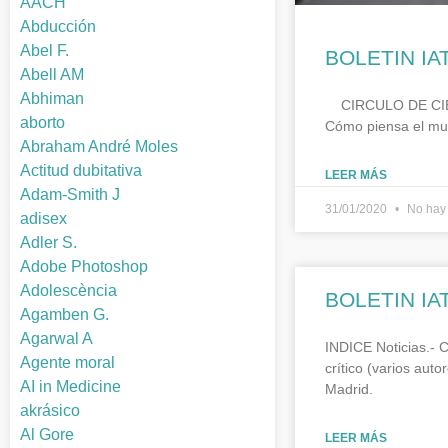
AACH
Abducción
Abel F.
BOLETIN IA
Abell AM
Abhiman
CIRCULO DE CIBERL
aborto
Cómo piensa el mun
Abraham André Moles
Actitud dubitativa
LEER MÁS
Adam-Smith J
31/01/2020
No hay 
adisex
Adler S.
Adobe Photoshop
Adolescència
BOLETIN IA
Agamben G.
Agarwal A
INDICE Noticias.- 
Agente moral
crítico (varios aut
AI in Medicine
Madrid.
akrásico
Al Gore
LEER MÁS