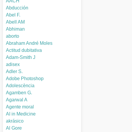
AACH
Abducción
Abel F.
Abell AM
Abhiman
aborto
Abraham André Moles
Actitud dubitativa
Adam-Smith J
adisex
Adler S.
Adobe Photoshop
Adolescència
Agamben G.
Agarwal A
Agente moral
AI in Medicine
akrásico
Al Gore