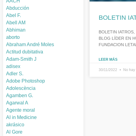
AACH
Abducción
Abel F.
BOLETIN IA
Abell AM
Abhiman
BOLETIN IATROS,
aborto
BLOG LÍDER EN H
Abraham André Moles
FUNDACION LETA
Actitud dubitativa
Adam-Smith J
LEER MÁS
adisex
30/11/2022
No hay 
Adler S.
Adobe Photoshop
Adolescència
Agamben G.
Agarwal A
Agente moral
AI in Medicine
akrásico
Al Gore