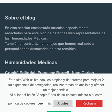
Sobre el blog
En esta sección encontrarás artículos especialmente
redactados para este blog de personas muy representativas de
las Humanidades Médicas.
También encontrarás homenajes que hemos realizado a
personalidades destacadas en esta temática.
Humanidades Médicas
Comité Editorial: Francesc Borrell. Juan Carlos
Hernández Clemente.
X
Este sito Web utiliza cookies propias y de terceros para mejorar
Director del blog: F. Borrell Carrió.
su experiencia de navegación, realizar tareas de análisis y ofrecer
un mejor servicio.
Secretario de Redacción: Juan Medrano Albeniz.
Al pulsar el botón "Aceptar" nos da su consentimiento a nuestra
política de cookies.
Leer más
Ajustes
Rechazar