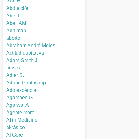
AACH
Abducción
Abel F.
Abell AM
Abhiman
aborto
Abraham André Moles
Actitud dubitativa
Adam-Smith J
adisex
Adler S.
Adobe Photoshop
Adolescència
Agamben G.
Agarwal A
Agente moral
AI in Medicine
akrásico
Al Gore