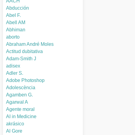
AACH
Abducción
Abel F.
Abell AM
Abhiman
aborto
Abraham André Moles
Actitud dubitativa
Adam-Smith J
adisex
Adler S.
Adobe Photoshop
Adolescència
Agamben G.
Agarwal A
Agente moral
AI in Medicine
akrásico
Al Gore