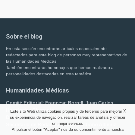
Sobre el blog
En esta sección encontrarás artículos especialmente
redactados para este blog de personas muy representativas de
las Humanidades Médicas.
También encontrarás homenajes que hemos realizado a
personalidades destacadas en esta temática.
Humanidades Médicas
Comité Editorial: Francesc Borrell. Juan Carlos
Hernández Clemente.
X
Este sito Web utiliza cookies propias y de terceros para mejorar
Director del blog: F. Borrell Carrió.
su experiencia de navegación, realizar tareas de análisis y ofrecer
un mejor servicio.
Secretario de Redacción: Juan Medrano Albeniz.
Al pulsar el botón "Aceptar" nos da su consentimiento a nuestra