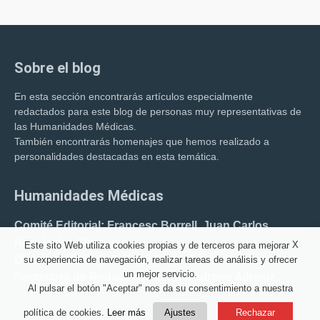
Sobre el blog
En esta sección encontrarás artículos especialmente
redactados para este blog de personas muy representativas de
las Humanidades Médicas.
También encontrarás homenajes que hemos realizado a
personalidades destacadas en esta temática.
Humanidades Médicas
Comité Editorial: Francesc Borrell. Juan Carlos
Hernández Clemente.
X
Este sito Web utiliza cookies propias y de terceros para mejorar
Director del blog: F. Borrell Carrió.
su experiencia de navegación, realizar tareas de análisis y ofrecer
un mejor servicio.
Secretario de Redacción: Juan Medrano Albeniz.
Al pulsar el botón "Aceptar" nos da su consentimiento a nuestra
política de cookies.
Leer más
Ajustes
Rechazar