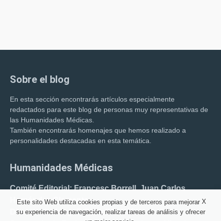
Sobre el blog
En esta sección encontrarás artículos especialmente
redactados para este blog de personas muy representativas de
las Humanidades Médicas.
También encontrarás homenajes que hemos realizado a
personalidades destacadas en esta temática.
Humanidades Médicas
Comité Editorial: Francesc Borrell. Juan Carlos
Hernández Clemente.
X
Este sito Web utiliza cookies propias y de terceros para mejorar
Director del blog: F. Borrell Carrió.
su experiencia de navegación, realizar tareas de análisis y ofrecer