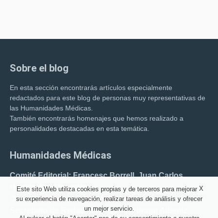
Sobre el blog
En esta sección encontrarás artículos especialmente
redactados para este blog de personas muy representativas de
las Humanidades Médicas.
También encontrarás homenajes que hemos realizado a
personalidades destacadas en esta temática.
Humanidades Médicas
Comité Editorial: Francesc Borrell. Juan Carlos
Hernández Clemente.
X
Este sito Web utiliza cookies propias y de terceros para mejorar
Director del blog: F. Borrell Carrió.
su experiencia de navegación, realizar tareas de análisis y ofrecer
un mejor servicio.
Secretario de Redacción: Juan Medrano Albeniz.