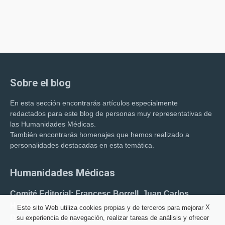
Sobre el blog
En esta sección encontrarás artículos especialmente
redactados para este blog de personas muy representativas de
las Humanidades Médicas.
También encontrarás homenajes que hemos realizado a
personalidades destacadas en esta temática.
Humanidades Médicas
Comité Editorial: Francesc Borrell. Juan Carlos
Hernández Clemente.
X
Este sito Web utiliza cookies propias y de terceros para mejorar
Director del blog: F. Borrell Carrió.
su experiencia de navegación, realizar tareas de análisis y ofrecer