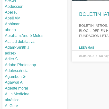
AACH
Abducción
Abel F.
BOLETIN IA
Abell AM
Abhiman
BOLETIN IATROS, 
aborto
BLOG LÍDER EN H
Abraham André Moles
FUNDACION LETA
Actitud dubitativa
Adam-Smith J
LEER MÁS
adisex
01/04/2023
No hay 
Adler S.
Adobe Photoshop
Adolescència
Agamben G.
Agarwal A
Agente moral
AI in Medicine
akrásico
Al Gore