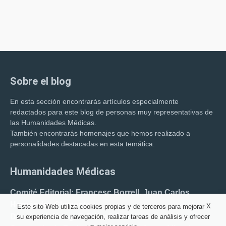
Sobre el blog
En esta sección encontrarás artículos especialmente
redactados para este blog de personas muy representativas de
las Humanidades Médicas.
También encontrarás homenajes que hemos realizado a
personalidades destacadas en esta temática.
Humanidades Médicas
Comité Editorial: Francesc Borrell. Juan Carlos
Hernández Clemente.
X
Este sito Web utiliza cookies propias y de terceros para mejorar
Director del blog: F. Borrell Carrió.
su experiencia de navegación, realizar tareas de análisis y ofrecer