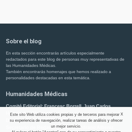
Sobre el blog
En esta sección encontrarás artículos especialmente
redactados para este blog de personas muy representativas de
las Humanidades Médicas.
También encontrarás homenajes que hemos realizado a
personalidades destacadas en esta temática.
Humanidades Médicas
Comité Editorial: Francesc Borrell. Juan Carlos
Hernández Clemente.
X
Este sito Web utiliza cookies propias y de terceros para mejorar
Director del blog: F. Borrell Carrió.
su experiencia de navegación, realizar tareas de análisis y ofrecer
un mejor servicio.
Secretario de Redacción: Juan Medrano Albeniz.