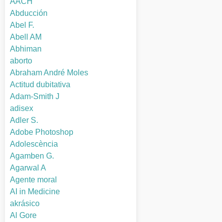
AACH
Abducción
Abel F.
Abell AM
Abhiman
aborto
Abraham André Moles
Actitud dubitativa
Adam-Smith J
adisex
Adler S.
Adobe Photoshop
Adolescència
Agamben G.
Agarwal A
Agente moral
AI in Medicine
akrásico
Al Gore