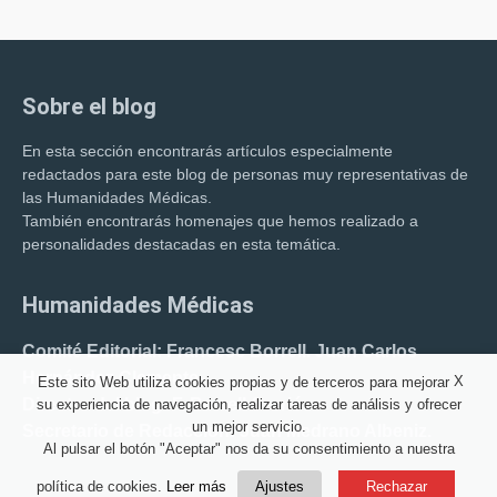
Sobre el blog
En esta sección encontrarás artículos especialmente
redactados para este blog de personas muy representativas de
las Humanidades Médicas.
También encontrarás homenajes que hemos realizado a
personalidades destacadas en esta temática.
Humanidades Médicas
Comité Editorial: Francesc Borrell. Juan Carlos
Hernández Clemente.
X
Este sito Web utiliza cookies propias y de terceros para mejorar
Director del blog: F. Borrell Carrió.
su experiencia de navegación, realizar tareas de análisis y ofrecer
un mejor servicio.
Secretario de Redacción: Juan Medrano Albeniz.
Al pulsar el botón "Aceptar" nos da su consentimiento a nuestra
política de cookies.
Leer más
Ajustes
Rechazar