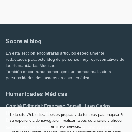
Sobre el blog
En esta sección encontrarás artículos especialmente
redactados para este blog de personas muy representativas de
las Humanidades Médicas.
También encontrarás homenajes que hemos realizado a
personalidades destacadas en esta temática.
Humanidades Médicas
Comité Editorial: Francesc Borrell. Juan Carlos
Hernández Clemente.
X
Este sito Web utiliza cookies propias y de terceros para mejorar
Director del blog: F. Borrell Carrió.
su experiencia de navegación, realizar tareas de análisis y ofrecer
un mejor servicio.
Secretario de Redacción: Juan Medrano Albeniz.