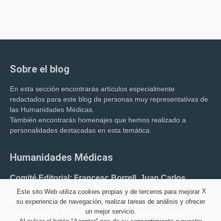
Sobre el blog
En esta sección encontrarás artículos especialmente
redactados para este blog de personas muy representativas de
las Humanidades Médicas.
También encontrarás homenajes que hemos realizado a
personalidades destacadas en esta temática.
Humanidades Médicas
Comité Editorial: Francesc Borrell. Juan Carlos
Hernández Clemente.
X
Este sito Web utiliza cookies propias y de terceros para mejorar
Director del blog: F. Borrell Carrió.
su experiencia de navegación, realizar tareas de análisis y ofrecer
un mejor servicio.
Secretario de Redacción: Juan Medrano Albeniz.