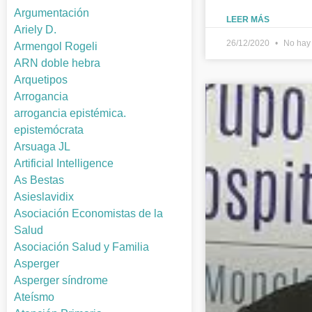
Argumentación
LEER MÁS
Ariely D.
26/12/2020
No hay 
Armengol Rogeli
ARN doble hebra
Arquetipos
Arrogancia
arrogancia epistémica.
epistemócrata
Arsuaga JL
Artificial Intelligence
As Bestas
Asieslavidix
Asociación Economistas de la
Salud
Asociación Salud y Familia
Asperger
Asperger síndrome
Ateísmo