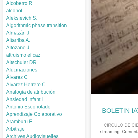
Alcoberro R
alcohol
Aleksievich S.
Algorithmic phase transition
Almazán J
Altarriba A.
Altozano J.
altruismo eficaz
Altschuler DR
Alucinaciones
Álvarez C
Álvarez Herrero C
Analogía de atribución
Ansiedad infantil
Antonio Escohotado
BOLETIN IA
Aprendizaje Colaborativo
Aramburu F
CIRCULO DE CIBERL
Arbitraje
streaming. Comenta
Archives Audiovisuelles