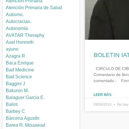
Atención Primaria
Atención Primaria de Salud
Autismo.
Autocracias.
Autonomía
AVATAR Theraphy
Axel Honneth
ayuno
BOLETIN IAT
Azagra R
Baca Enrique
CIRCULO DE CIBERL
Bad Medicine
Comentario de libr
Bad Science
comentado.- For
Baggini J
Bakunin M.
LEER MÁS
Balaguer Garcia E.
Balint
28/09/2019
No hay 
Barbey C
Bárcena Agustín
Barea R. Mouawad