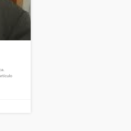
ca.
rtículo