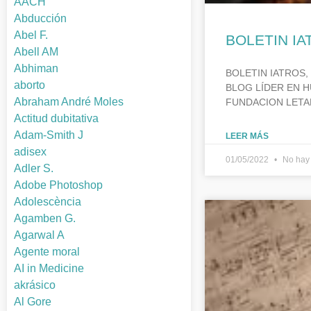
AACH
Abducción
Abel F.
BOLETIN IA
Abell AM
Abhiman
BOLETIN IATROS,
aborto
BLOG LÍDER EN H
Abraham André Moles
FUNDACION LETA
Actitud dubitativa
Adam-Smith J
LEER MÁS
adisex
01/05/2022
No hay 
Adler S.
Adobe Photoshop
Adolescència
Agamben G.
Agarwal A
Agente moral
AI in Medicine
akrásico
Al Gore