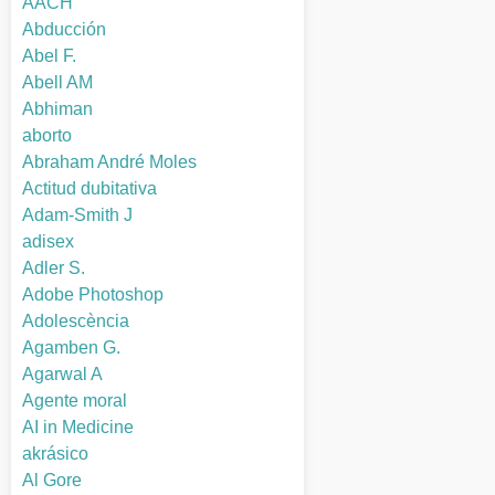
AACH
Abducción
Abel F.
Abell AM
Abhiman
aborto
Abraham André Moles
Actitud dubitativa
Adam-Smith J
adisex
Adler S.
Adobe Photoshop
Adolescència
Agamben G.
Agarwal A
Agente moral
AI in Medicine
akrásico
Al Gore