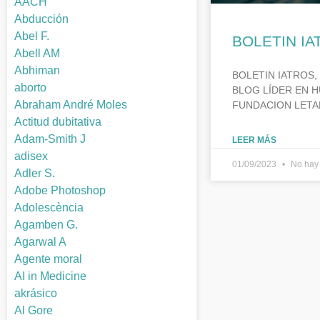
AACH
Abducción
Abel F.
BOLETIN IA
Abell AM
Abhiman
BOLETIN IATROS,
aborto
BLOG LÍDER EN H
Abraham André Moles
FUNDACION LETA
Actitud dubitativa
Adam-Smith J
LEER MÁS
adisex
01/09/2023
No hay 
Adler S.
Adobe Photoshop
Adolescència
Agamben G.
Agarwal A
Agente moral
AI in Medicine
akrásico
Al Gore