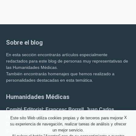
Sobre el blog
En esta sección encontrarás artículos especialmente
redactados para este blog de personas muy representativas de
las Humanidades Médicas.
También encontrarás homenajes que hemos realizado a
personalidades destacadas en esta temática.
Humanidades Médicas
Comité Editorial: Francesc Borrell. Juan Carlos
Hernández Clemente.
X
Este sito Web utiliza cookies propias y de terceros para mejorar
Director del blog: F. Borrell Carrió.
su experiencia de navegación, realizar tareas de análisis y ofrecer
un mejor servicio.
Secretario de Redacción: Juan Medrano Albeniz.