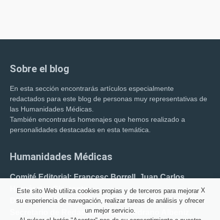
Sobre el blog
En esta sección encontrarás artículos especialmente
redactados para este blog de personas muy representativas de
las Humanidades Médicas.
También encontrarás homenajes que hemos realizado a
personalidades destacadas en esta temática.
Humanidades Médicas
Comité Editorial: Francesc Borrell. Juan Carlos
Hernández Clemente.
X
Este sito Web utiliza cookies propias y de terceros para mejorar
Director del blog: F. Borrell Carrió.
su experiencia de navegación, realizar tareas de análisis y ofrecer
un mejor servicio.
Secretario de Redacción: Juan Medrano Albeniz.