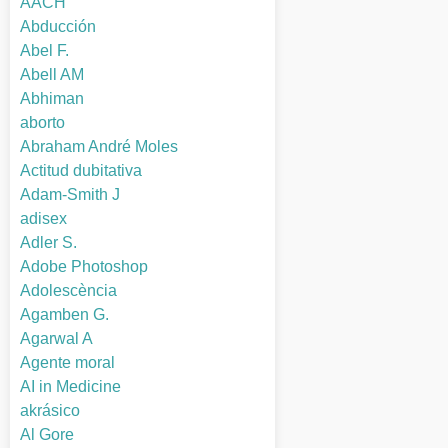
AACH
Abducción
Abel F.
Abell AM
Abhiman
aborto
Abraham André Moles
Actitud dubitativa
Adam-Smith J
adisex
Adler S.
Adobe Photoshop
Adolescència
Agamben G.
Agarwal A
Agente moral
AI in Medicine
akrásico
Al Gore