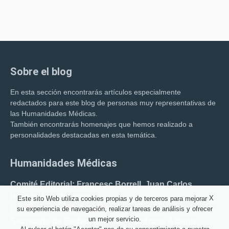
Sobre el blog
En esta sección encontrarás artículos especialmente
redactados para este blog de personas muy representativas de
las Humanidades Médicas.
También encontrarás homenajes que hemos realizado a
personalidades destacadas en esta temática.
Humanidades Médicas
Comité Editorial: Francesc Borrell. Juan Carlos
Hernández Clemente.
X
Este sito Web utiliza cookies propias y de terceros para mejorar
Director del blog: F. Borrell Carrió.
su experiencia de navegación, realizar tareas de análisis y ofrecer
un mejor servicio.
Secretario de Redacción: Juan Medrano Albeniz.