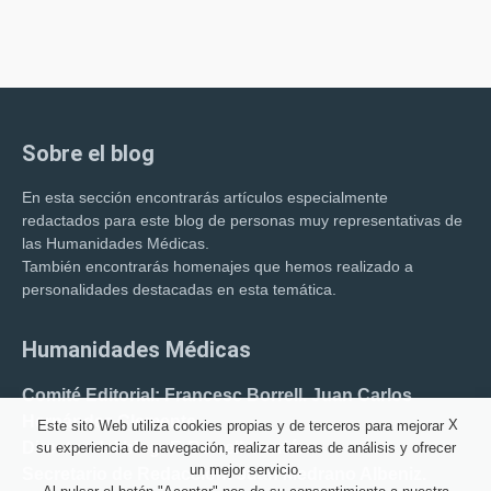
Sobre el blog
En esta sección encontrarás artículos especialmente
redactados para este blog de personas muy representativas de
las Humanidades Médicas.
También encontrarás homenajes que hemos realizado a
personalidades destacadas en esta temática.
Humanidades Médicas
Comité Editorial: Francesc Borrell. Juan Carlos
Hernández Clemente.
X
Este sito Web utiliza cookies propias y de terceros para mejorar
Director del blog: F. Borrell Carrió.
su experiencia de navegación, realizar tareas de análisis y ofrecer
un mejor servicio.
Secretario de Redacción: Juan Medrano Albeniz.