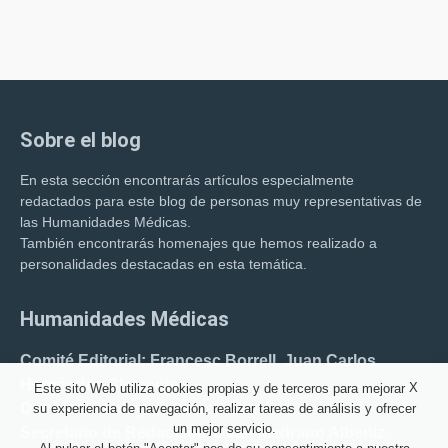
Sobre el blog
En esta sección encontrarás artículos especialmente
redactados para este blog de personas muy representativas de
las Humanidades Médicas.
También encontrarás homenajes que hemos realizado a
personalidades destacadas en esta temática.
Humanidades Médicas
Comité Editorial: Francesc Borrell. Juan Carlos
Hernández Clemente.
X
Este sito Web utiliza cookies propias y de terceros para mejorar
Director del blog: F. Borrell Carrió.
su experiencia de navegación, realizar tareas de análisis y ofrecer
un mejor servicio.
Secretario de Redacción: Juan Medrano Albeniz.