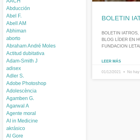
AACH
Abducción
Abel F.
BOLETIN IA
Abell AM
Abhiman
BOLETIN IATROS,
aborto
BLOG LÍDER EN H
Abraham André Moles
FUNDACION LETA
Actitud dubitativa
Adam-Smith J
LEER MÁS
adisex
01/12/2021
No hay 
Adler S.
Adobe Photoshop
Adolescència
Agamben G.
Agarwal A
Agente moral
AI in Medicine
akrásico
Al Gore