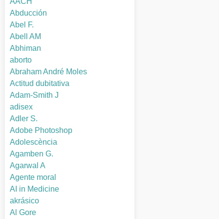
AACH
Abducción
Abel F.
Abell AM
Abhiman
aborto
Abraham André Moles
Actitud dubitativa
Adam-Smith J
adisex
Adler S.
Adobe Photoshop
Adolescència
Agamben G.
Agarwal A
Agente moral
AI in Medicine
akrásico
Al Gore