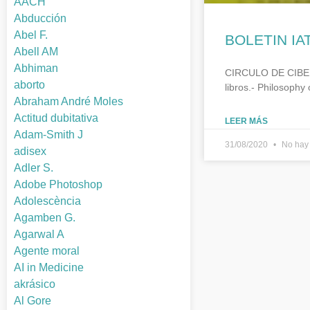
AACH
Abducción
Abel F.
BOLETIN IA
Abell AM
Abhiman
CIRCULO DE CIBER
aborto
libros.- Philosophy
Abraham André Moles
Actitud dubitativa
LEER MÁS
Adam-Smith J
31/08/2020
No hay 
adisex
Adler S.
Adobe Photoshop
Adolescència
Agamben G.
Agarwal A
Agente moral
AI in Medicine
akrásico
Al Gore