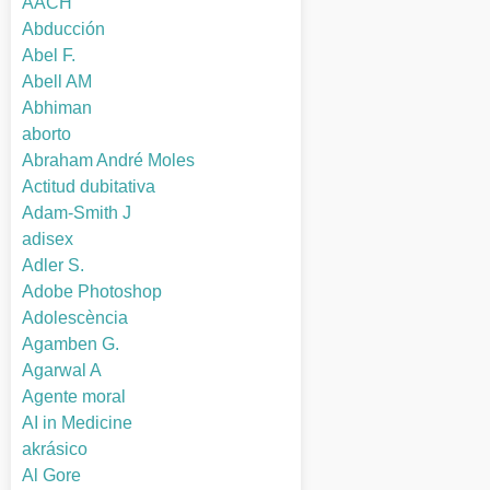
AACH
Abducción
Abel F.
Abell AM
Abhiman
aborto
Abraham André Moles
Actitud dubitativa
Adam-Smith J
adisex
Adler S.
Adobe Photoshop
Adolescència
Agamben G.
Agarwal A
Agente moral
AI in Medicine
akrásico
Al Gore