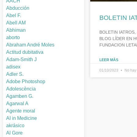
AACH
Abducción
Abel F.
BOLETIN IA
Abell AM
Abhiman
BOLETIN IATROS,
aborto
BLOG LÍDER EN H
Abraham André Moles
FUNDACION LETA
Actitud dubitativa
Adam-Smith J
LEER MÁS
adisex
01/10/2023
No hay 
Adler S.
Adobe Photoshop
Adolescència
Agamben G.
Agarwal A
Agente moral
AI in Medicine
akrásico
Al Gore