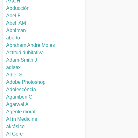
AACH
Abducción
Abel F.
Abell AM
Abhiman
aborto
Abraham André Moles
Actitud dubitativa
Adam-Smith J
adisex
Adler S.
Adobe Photoshop
Adolescència
Agamben G.
Agarwal A
Agente moral
AI in Medicine
akrásico
Al Gore