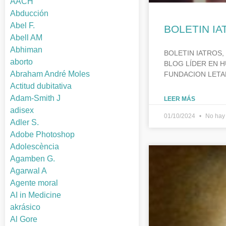
AACH
Abducción
Abel F.
BOLETIN IA
Abell AM
Abhiman
BOLETIN IATROS,
aborto
BLOG LÍDER EN H
Abraham André Moles
FUNDACION LETA
Actitud dubitativa
Adam-Smith J
LEER MÁS
adisex
01/10/2024
No hay 
Adler S.
Adobe Photoshop
Adolescència
Agamben G.
Agarwal A
Agente moral
AI in Medicine
akrásico
Al Gore