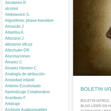
Alcoberro R
alcohol
Aleksievich S.
Algorithmic phase transition
Almazán J
Altarriba A.
Altozano J.
altruismo eficaz
Altschuler DR
Alucinaciones
Álvarez C
Álvarez Herrero C
Analogía de atribución
Ansiedad infantil
Antonio Escohotado
BOLETIN IA
Aprendizaje Colaborativo
Aramburu F
BOLETIN IATROS,
Arbitraje
BLOG LÍDER EN H
Archives Audiovisuelles