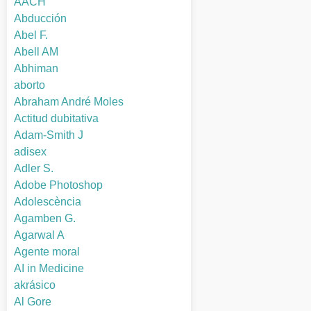
AACH
Abducción
Abel F.
Abell AM
Abhiman
aborto
Abraham André Moles
Actitud dubitativa
Adam-Smith J
adisex
Adler S.
Adobe Photoshop
Adolescència
Agamben G.
Agarwal A
Agente moral
AI in Medicine
akrásico
Al Gore