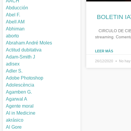
AACH
Abducción
Abel F.
BOLETIN IA
Abell AM
Abhiman
CIRCULO DE CIBERL
aborto
streaming. Comenta
Abraham André Moles
Actitud dubitativa
LEER MÁS
Adam-Smith J
26/12/2020
No hay 
adisex
Adler S.
Adobe Photoshop
Adolescència
Agamben G.
Agarwal A
Agente moral
AI in Medicine
akrásico
Al Gore