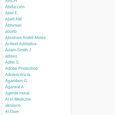
AACH
Abducción
Abel F.
Abell AM
Abhiman
aborto
Abraham André Moles
Actitud dubitativa
Adam-Smith J
adisex
Adler S.
Adobe Photoshop
Adolescència
Agamben G.
Agarwal A
Agente moral
AI in Medicine
akrásico
Al Gore