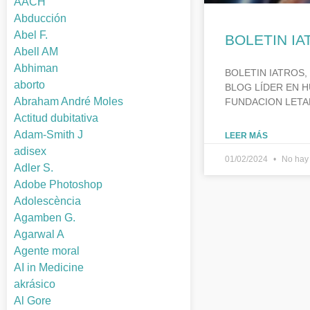
AACH
Abducción
Abel F.
BOLETIN IA
Abell AM
Abhiman
BOLETIN IATROS,
aborto
BLOG LÍDER EN H
Abraham André Moles
FUNDACION LETA
Actitud dubitativa
Adam-Smith J
LEER MÁS
adisex
01/02/2024
No hay 
Adler S.
Adobe Photoshop
Adolescència
Agamben G.
Agarwal A
Agente moral
AI in Medicine
akrásico
Al Gore