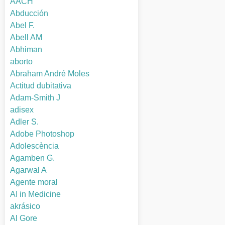
AACH
Abducción
Abel F.
Abell AM
Abhiman
aborto
Abraham André Moles
Actitud dubitativa
Adam-Smith J
adisex
Adler S.
Adobe Photoshop
Adolescència
Agamben G.
Agarwal A
Agente moral
AI in Medicine
akrásico
Al Gore