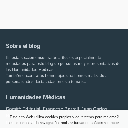
Sobre el blog
En esta sección encontrarás artículos especialmente
redactados para este blog de personas muy representativas de
las Humanidades Médicas.
También encontrarás homenajes que hemos realizado a
personalidades destacadas en esta temática.
Humanidades Médicas
Comité Editorial: Francesc Borrell. Juan Carlos
Hernández Clemente.
X
Este sito Web utiliza cookies propias y de terceros para mejorar
Director del blog: F. Borrell Carrió.
su experiencia de navegación, realizar tareas de análisis y ofrecer