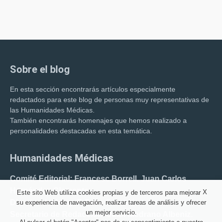
Sobre el blog
En esta sección encontrarás artículos especialmente
redactados para este blog de personas muy representativas de
las Humanidades Médicas.
También encontrarás homenajes que hemos realizado a
personalidades destacadas en esta temática.
Humanidades Médicas
Comité Editorial: Francesc Borrell. Juan Carlos
Hernández Clemente.
X
Este sito Web utiliza cookies propias y de terceros para mejorar
Director del blog: F. Borrell Carrió.
su experiencia de navegación, realizar tareas de análisis y ofrecer
un mejor servicio.
Secretario de Redacción: Juan Medrano Albeniz.