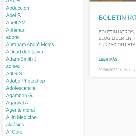
AACH
Abducción
Abel F.
BOLETIN IA
Abell AM
Abhiman
BOLETIN IATROS,
aborto
BLOG LÍDER EN H
Abraham André Moles
FUNDACION LETA
Actitud dubitativa
Adam-Smith J
LEER MÁS
adisex
01/09/2022
No hay 
Adler S.
Adobe Photoshop
Adolescència
Agamben G.
Agarwal A
Agente moral
AI in Medicine
akrásico
Al Gore