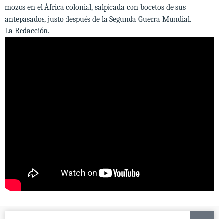
mozos en el África colonial, salpicada con bocetos de sus
antepasados, justo despu
é
s de la Segunda Guerra Mundial.
La Redacción.-